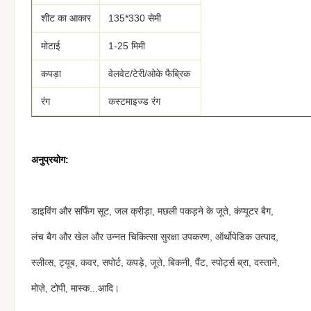
शीट का आकार
135*330 सेमी
मोटाई
1-25 मिमी
कपड़ा
वेलवेट/टेरी/ओके फैब्रिक
रंग
कस्टमाइज्ड रंग
अनुप्रयोग:
डाइविंग और सर्फिंग सूट, जल क्रीड़ा, मछली पकड़ने के जूते, कंप्यूटर बैग,
लंच बैग और खेल और उन्नत चिकित्सा सुरक्षा उपकरण, ऑर्थोपेडिक उत्पाद,
स्लीव्स, ट्यूब, कवर, सपोर्ट, कपड़े, जूते, बिकनी, पैंट, स्पोर्ट्स ब्रा, दस्ताने,
मोज़े, टोपी, मास्क...आदि।